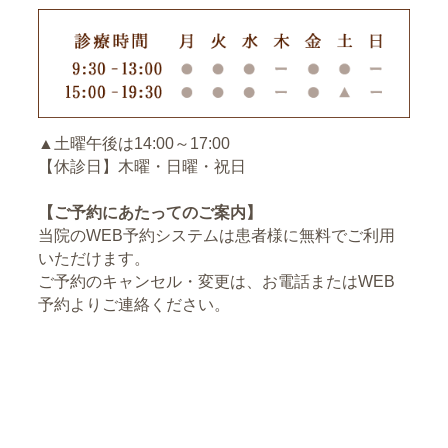
８月９日（土）午
さて、今年のお盆休みは
後〜８月１５日（金）まで休診
とさ
せて頂きます。
８月１６日（土）より通常診療とさせて頂きます。
まだまだ暑い日が続きます。体調の変化に気を付
▲土曜午後は14:00～17:00
けながらお休みを有意義にお過ごしください。
【休診日】木曜・日曜・祝日
おお
や歯科クリニック 大矢健司
【ご予約にあたってのご案内】
当院のWEB予約システムは患者様に無料でご利用
いただけます。
2025.04.08
ご予約のキャンセル・変更は、お電話またはWEB
寒暖差の激しい今日この頃ですが、いかがお過ごし
予約よりご連絡ください。
でしょうか？
これから気温も上がり暑い日々を迎えると思いま
す。体調管理に気をつけてお過ごしください。
G,W休みですが、4月29日（火）、5月1日
（木）〜6日（火）までお休みを頂きます。