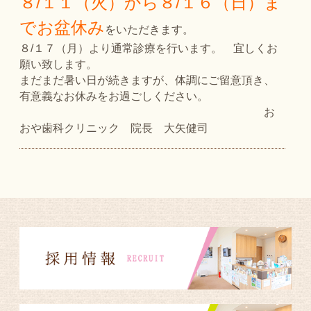
８/１１（火）から８/１６（日）ま
でお盆休み
をいただきます。
８/１７（月）より通常診療を行います。 宜しくお
願い致します。
まだまだ暑い日が続きますが、体調にご留意頂き、
有意義なお休みをお過ごしください。
お
おや歯科クリニック 院長 大矢健司
2026.05.30
こんにちは。
おおや歯科クリニックの大矢です。６月１日（月）
ですが、東京出張の為お休みをいただきます。
ご迷惑をおかけしますが、宜しくお願い致します。
おおや歯科
クリニック 院長 大矢健司