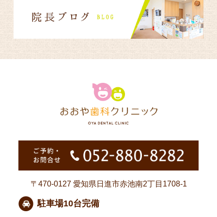
2025.12.26
こんにちは。インフルエンザが流行っていますが、
皆様は体調は崩されていませんか？
おおや歯科クリニックの大矢です。
１２月２７日（土）
年末年始のお休みですが、
午後から１月４日（日）までお休み
をいただ
きます。
年末年始は寒さが増す様です。皆様も体調に気をつ
けて有意義な年末年始をお過ごしください。
尚、新年は１月５日（月）から通常診療しており
ます。
おおや歯科クリニック
大矢健司
〒470-0127 愛知県日進市赤池南2丁目1708-1
2025.08.08
駐車場10台完備
例年にも増して暑い日々が続きますが、皆様いか
がお過ごしでしょうか？